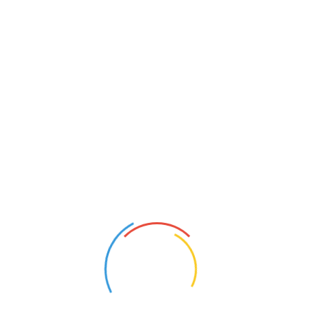
Compară
Categorii:
Categoria Principala
,
PACHETE PROMOTIONALE
,
Centrala si
pompa condens
TRANSPORT GRATUIT
la comenzi de peste 1499lei
PRODUSE REDUSE
Până la 25% reducere!
PLAȚI ONLINE
Poți plăti acum și în rate!
DESCHIDERE COLET
deschide coletul la livrare