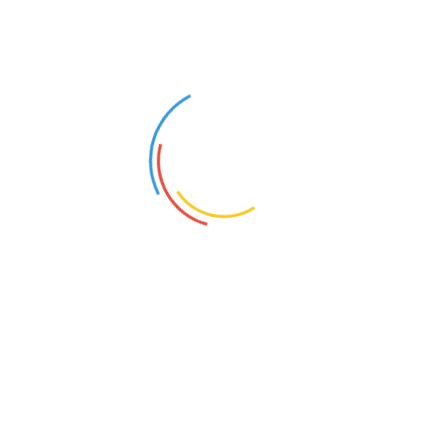
Categorii:
Categoria Principala
,
CENTRALE CONVENTIONALE
,
Tiraj fortat
TRANSPORT GRATUIT
la comenzi de peste 1499lei
PRODUSE REDUSE
Până la 25% reducere!
PLAȚI ONLINE
Poți plăti acum și în rate!
DESCHIDERE COLET
deschide coletul la livrare
Distribuie: