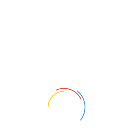
Si Autorizare ISCIR
Montaj Si Autorizare
ISCIR
0%
0%
4.700,00 RON
5.350,00 RON
Nou
Nou
Pachet Centrala
Pachet Centrala
Condensatie Motan
Condensatie Motan